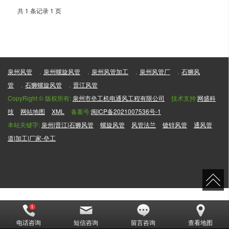
共 1 条记录 1 页
泉州风管
，
泉州螺旋风管
，
泉州风管加工
，
泉州风管厂
，
石狮风
管
，
石狮螺旋风管
，
晋江风管
CopyRight © 版权所有:
泉州市垒工机电通风工程有限公司
技术支持:
网盛科
技
网站地图
XML
备案号:
闽ICP备2021007536号-1
本站关键字:
泉州|晋江|石狮风管
螺旋风管
风管法兰
镀锌风管
通风管
道|加工|厂家-垒工
电话咨询
短信咨询
留言咨询
查看地图