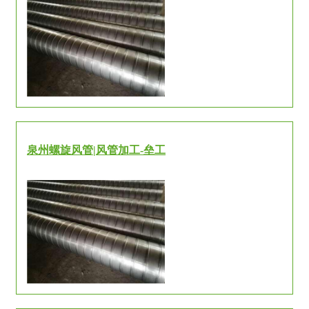
泉州螺旋风管|风管加工-垒工