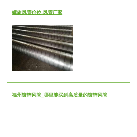
螺旋风管价位-风管厂家
福州镀锌风管_哪里能买到高质量的镀锌风管