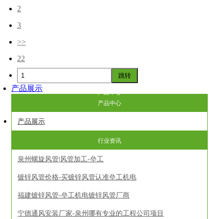
2
3
>>
22
跳转
产品展示
产品中心
产品中心
产品展示
行业资讯
泉州螺旋风管|风管加工-垒工
镀锌风管价格-买镀锌风管认准垒工机电
福建镀锌风管-垒工机电镀锌风管厂商
宁德通风安装厂家-泉州哪有专业的工程公司项目