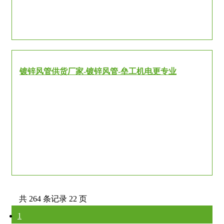
镀锌风管供货厂家-镀锌风管-垒工机电更专业
共 264 条记录 22 页
1