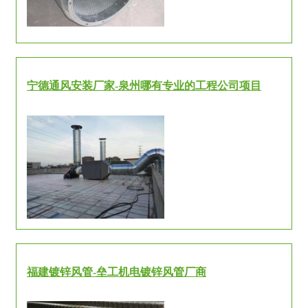
宁德通风安装厂家-泉州哪有专业的工程公司项目
福建镀锌风管-垒工机电镀锌风管厂商