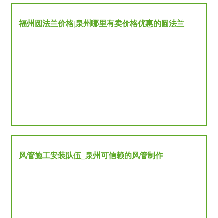
福州圆法兰价格|泉州哪里有卖价格优惠的圆法兰
风管施工安装队伍_泉州可信赖的风管制作