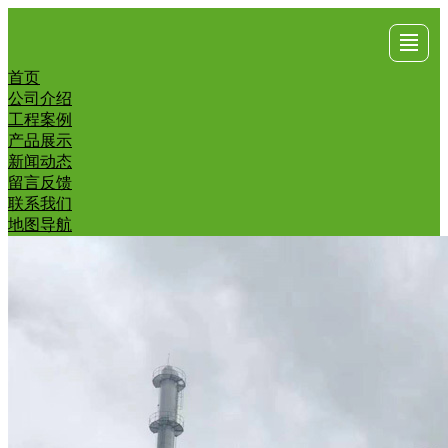
首页
首页
公司
工程
产品
新闻
留言
联系
地图
公司介绍
工程案例
介绍
案例
展示
动态
反馈
我们
导航
产品展示
新闻动态
留言反馈
联系我们
地图导航