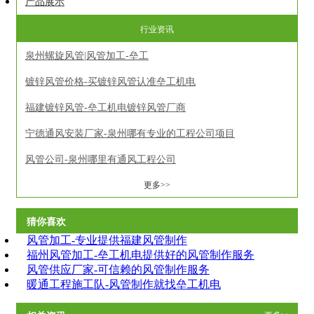
产品展示
行业资讯
泉州螺旋风管|风管加工-垒工
镀锌风管价格-买镀锌风管认准垒工机电
福建镀锌风管-垒工机电镀锌风管厂商
宁德通风安装厂家-泉州哪有专业的工程公司项目
风管公司-泉州哪里有通风工程公司
更多>>
猜你喜欢
风管加工-专业提供福建风管制作
福州风管加工-垒工机电提供好的风管制作服务
风管供应厂家-可信赖的风管制作服务
暖通工程施工队-风管制作就找垒工机电