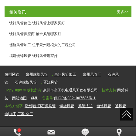
相关资讯
更多>>
镀锌风管价位-镀锌风管上哪家买好
镀锌风管供应商-镀锌风管哪家好
螺旋风管加工-位于泉州规模大的工程公司
福建镀锌风管-镀锌风管哪家好
泉州风管
，
泉州螺旋风管
，
泉州风管加工
，
泉州风管厂
，
石狮风
管
，
石狮螺旋风管
，
晋江风管
CopyRight © 版权所有:
泉州市垒工机电通风工程有限公司
技术支持:
网盛科
技
网站地图
XML
备案号:
闽ICP备2021007536号-1
本站关键字:
泉州|晋江|石狮风管
螺旋风管
风管法兰
镀锌风管
通风管
道|加工|厂家-垒工