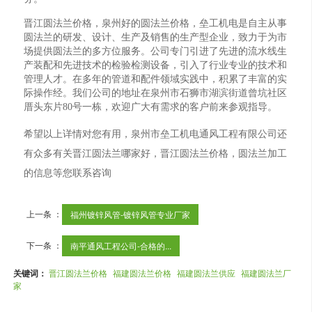
晋江圆法兰价格，泉州好的圆法兰价格，垒工机电是自主从事
圆法兰的研发、设计、生产及销售的生产型企业，致力于为市
场提供圆法兰的多方位服务。公司专门引进了先进的流水线生
产装配和先进技术的检验检测设备，引入了行业专业的技术和
管理人才。在多年的管道和配件领域实践中，积累了丰富的实
际操作经。我们公司的地址在泉州市石狮市湖滨街道曾坑社区
厝头东片80号一栋，欢迎广大有需求的客户前来参观指导。
希望以上详情对您有用，泉州市垒工机电通风工程有限公司还
有众多有关晋江圆法兰哪家好，晋江圆法兰价格，圆法兰加工
的信息等您联系咨询
上一条 ：
福州镀锌风管-镀锌风管专业厂家
下一条 ：
南平通风工程公司-合格的...
关键词：
晋江圆法兰价格
福建圆法兰价格
福建圆法兰供应
福建圆法兰厂
家