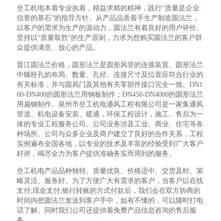
垒工机电本着专业执着，精益求精的精神，践行“质量是企业
信誉的基石”的指导方针。从产品品质着手生产制造圆法兰，
以客户的需求为生产的源动力，圆法兰有着良好的用户评价。
坚持以“质量取胜”的生产原则，力求为想购买圆法兰的客户群
众提供满意、放心的产品。
晋江圆法兰价格，圆形法兰是圆形风管的连接装置。圆形法兰
中螺栓孔的布局、数量、孔径、连接尺寸及位置应符合行业的
有关标准，并与圆风门及其他有关零部件接口完全一致。DN1
00-DN400的圆形法兰用钢板制作；DN450-DN4000的圆形法兰
用扁钢制作。泉州市垒工机电通风工程有限公司是一家集通风
管道、机电设备安装、暖通，环保工程设计，施工、售后为一
体的专业工程服务公司。公司业务涉及工业、商业、住宅等各
种场所。公司与众多企业及商户建立了良好的合作关系，工程
实例遍布全国各地，以专业的技术及丰富的经验受到广大客户
好评，竭尽全力为客户提供准确务实而周到的服务。
垒工机电产品品种独特、质量优良、价格适中、交货及时、策
略灵活、服务好。为了方便广大有需求的客户，当客户以在线
支付;现金支付;银行转账的方式付款后，我们会在双方协商的
时间内把圆法兰发送到客户手中，如有不懂的，可以随时打电
话了解。同时我们公司还提供着免费产品信息咨询的售后服
务。