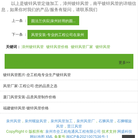
以上是镀锌风管定做加工，漳州镀锌风管，南平镀锌风管的详细信
息，如果你对我们的产品/服务有疑问，请联系我们
上一条 ：
圆法兰供应|泉州好用的圆...
下一条 ：
风管安装-专业的工程公司在泉州
关键词：
漳州镀锌风管
镀锌风管价格
镀锌风管厂家
镀锌风管
相关资讯
更多>>
镀锌风管图片-垒工机电专业生产镀锌风管
风管厂家-工程公司-您的品质之选
厦门风管安装-品质风管制作价格
福建镀锌风管-镀锌风管价格
泉州风管
，
泉州螺旋风管
，
泉州风管加工
，
泉州风管厂
，
石狮风管
，
石狮螺旋
风管
，
晋江风管
CopyRight © 版权所有:
泉州市垒工机电通风工程有限公司
技术支持:
网盛科技
网站地图
XML
备案号:
闽ICP备2021007536号-1