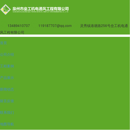
13489410707
119187707@qq.com
灵秀镇港塘路256号垒工机电通
风工程有限公司
首页
公司介绍
工程案例
产品展示
新闻动态
留言反馈
联系我们
地图导航