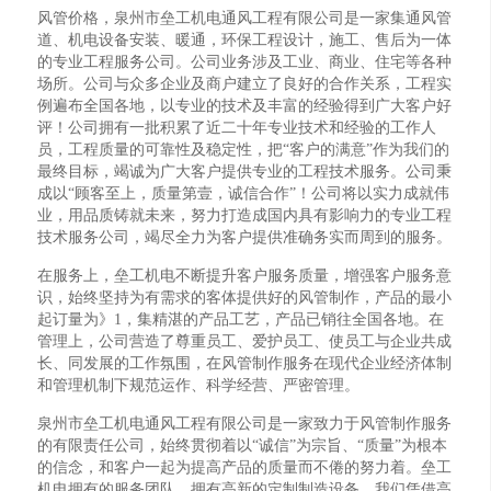
风管价格，泉州市垒工机电通风工程有限公司是一家集通风管
道、机电设备安装、暖通，环保工程设计，施工、售后为一体
的专业工程服务公司。公司业务涉及工业、商业、住宅等各种
场所。公司与众多企业及商户建立了良好的合作关系，工程实
例遍布全国各地，以专业的技术及丰富的经验得到广大客户好
评！公司拥有一批积累了近二十年专业技术和经验的工作人
员，工程质量的可靠性及稳定性，把“客户的满意”作为我们的
最终目标，竭诚为广大客户提供专业的工程技术服务。公司秉
成以“顾客至上，质量第壹，诚信合作”！公司将以实力成就伟
业，用品质铸就未来，努力打造成国内具有影响力的专业工程
技术服务公司，竭尽全力为客户提供准确务实而周到的服务。
在服务上，垒工机电不断提升客户服务质量，增强客户服务意
识，始终坚持为有需求的客体提供好的风管制作，产品的最小
起订量为》1，集精湛的产品工艺，产品已销往全国各地。在
管理上，公司营造了尊重员工、爱护员工、使员工与企业共成
长、同发展的工作氛围，在风管制作服务在现代企业经济体制
和管理机制下规范运作、科学经营、严密管理。
泉州市垒工机电通风工程有限公司是一家致力于风管制作服务
的有限责任公司，始终贯彻着以“诚信”为宗旨、“质量”为根本
的信念，和客户一起为提高产品的质量而不倦的努力着。垒工
机电拥有的服务团队，拥有高新的定制制造设备，我们凭借高