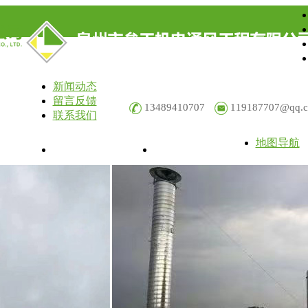
新闻动态
程案例
留言反馈
13489410707
119187707@qq.
联系我们
言反馈
地图导航
联系我们
地图导航