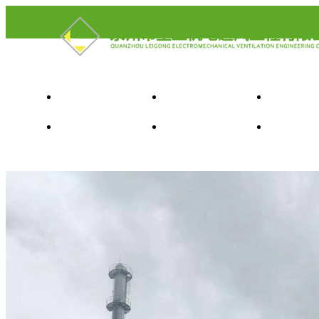
首页
公司介绍
工
产品展示
新闻动态
留